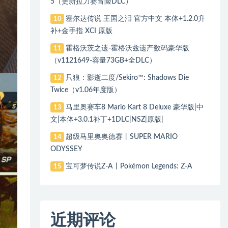
5（更新拉力赛冒险DLC）
塞尔达传说 王国之泪 官方中文 本体+1.2.0升
10
补+金手指 XCI 原版
霍格沃茨之遗-霍格沃兹遗产数码豪华版
11
（v1121649-容量73GB+全DLC）
只狼：影逝二度/Sekiro™: Shadows Die
12
Twice（v1.06年度版）
马里奥赛车8 Mario Kart 8 Deluxe 豪华版|中
13
文|本体+3.0.1补丁+1DLC|NSZ|原版|
超级马里奥奥德赛丨SUPER MARIO
14
ODYSSEY
宝可梦传说Z-A丨Pokémon Legends: Z-A
15
近期评论