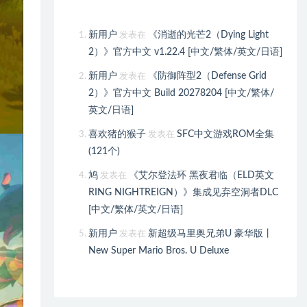
新用户
《消逝的光芒2（Dying Light
发表在
2）》官方中文 v1.22.4 [中文/繁体/英文/日语]
新用户
《防御阵型2（Defense Grid
发表在
2）》官方中文 Build 20278204 [中文/繁体/
英文/日语]
喜欢猪的猴子
SFC中文游戏ROM全集
发表在
(121个)
鸠
《艾尔登法环 黑夜君临（ELD英文
发表在
RING NIGHTREIGN）》集成见弃空洞者DLC
[中文/繁体/英文/日语]
新用户
新超级马里奥兄弟U 豪华版丨
发表在
New Super Mario Bros. U Deluxe