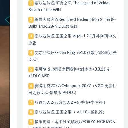
塞尔达传说:旷野之息 The Legend of Zelda:
1
Breath of the Wild
荒野大镖客2/Red Dead Redemption 2（新版-
2
Build 1436.28-全DLC终极版）
塞尔达传说 王国之泪 本体+1.2.1升补|XCI|中文|
3
原版
艾尔登法环/Elden Ring（v1.09+数字豪华版+全
4
DLC）
宝可梦 朱 紫|蓝之圆盘|中文|本体+3.0.1升补
5
+1DLC|NSP|
赛博朋克2077/Cyberpunk 2077（V2.0-更新往
6
日之影DLC-豪华版-全DLC）
歧路旅人2/八方旅人2 +金手指+字体补丁
7
塞尔达传说 王国之泪（ v1.1.0—模拟器）
8
极限竞速：地平线5顶级版/FORZA HORIZON
9