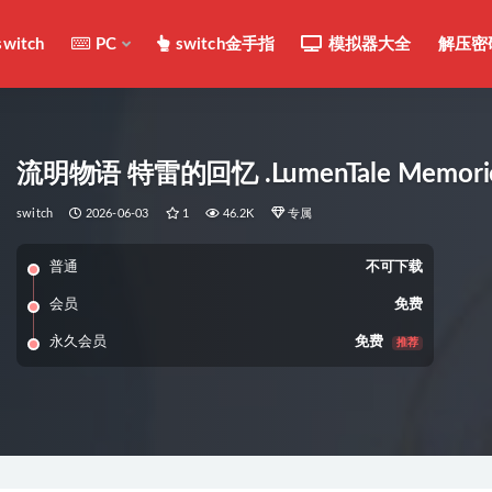
switch
PC
switch金手指
模拟器大全
解压密
流明物语 特雷的回忆 .LumenTale Memories
switch
2026-06-03
1
46.2K
专属
普通
不可下载
会员
免费
永久会员
免费
推荐