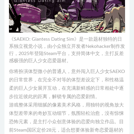
《SAEKO: Giantess Dating Sim》是一款题材独特的日
系独立视觉小说，由小众独立开发者Nekohacker制作发
行，2025年登陆Steam平台，支持简体中文，主打反差
感极强的巨人少女恋爱题材。
你将扮演体型微小的普通人，意外闯入巨人少女SAEKO
的日常世界，在完全不对等的体型差设定下，和性格温
柔的巨人少女展开互动，在充满新鲜感的日常相处中逐
步拉近彼此的距离，解锁专属的恋爱剧情。
游戏整体采用细腻的像素美术风格，用独特的视角放大
体型差带来的奇妙互动细节，氛围轻松治愈，没有惊悚
恐怖元素，是主打小众创意体验的恋爱向独立作品。目
前Steam国区定价28元，适合想要体验新奇恋爱题材的