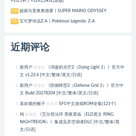
+3.0.1补丁+1DLC|NSZ|原版|
超级马里奥奥德赛丨SUPER MARIO ODYSSEY
14
宝可梦传说Z-A丨Pokémon Legends: Z-A
15
近期评论
新用户
《消逝的光芒2（Dying Light 2）》官方中
发表在
文 v1.22.4 [中文/繁体/英文/日语]
新用户
《防御阵型2（Defense Grid 2）》官方中
发表在
文 Build 20278204 [中文/繁体/英文/日语]
喜欢猪的猴子
SFC中文游戏ROM全集(121个)
发表在
鸠
《艾尔登法环 黑夜君临（ELD英文 RING
发表在
NIGHTREIGN）》集成见弃空洞者DLC [中文/繁体/英
文/日语]