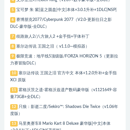
4
宝可梦 朱 紫|蓝之圆盘|中文|本体+3.0.1升补+1DLC|NSP|
5
赛博朋克2077/Cyberpunk 2077（V2.0-更新往日之影
6
DLC-豪华版-全DLC）
歧路旅人2/八方旅人2 +金手指+字体补丁
7
塞尔达传说 王国之泪（ v1.1.0—模拟器）
8
极限竞速：地平线5顶级版/FORZA HORIZON 5（更新拉
9
力赛冒险DLC）
塞尔达传说 王国之泪 官方中文 本体+1.2.0升补+金手指
10
XCI 原版
霍格沃茨之遗-霍格沃兹遗产数码豪华版（v1121649-容
11
量73GB+全DLC）
只狼：影逝二度/Sekiro™: Shadows Die Twice（v1.06年
12
度版）
马里奥赛车8 Mario Kart 8 Deluxe 豪华版|中文|本体
13