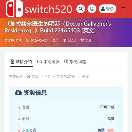
登录
全部
《加拉格尔医生的宅邸（Doctor Gallagher’s
Residence）》Build 23165103 [英文]
英文PC游戏
2026-06-30
0
36.1K
专属
详情介绍
评论建议
常见问题
当前位置：
首页
PC
英文PC游戏
正文
资源信息
普通
不可下载
会员
免费
永久会员
免费
推荐