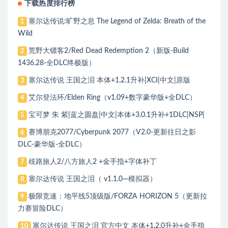
下载热度排行榜
塞尔达传说:旷野之息 The Legend of Zelda: Breath of the
1
Wild
荒野大镖客2/Red Dead Redemption 2（新版-Build
2
1436.28-全DLC终极版）
塞尔达传说 王国之泪 本体+1.2.1升补|XCI|中文|原版
3
艾尔登法环/Elden Ring（v1.09+数字豪华版+全DLC）
4
宝可梦 朱 紫|蓝之圆盘|中文|本体+3.0.1升补+1DLC|NSP|
5
赛博朋克2077/Cyberpunk 2077（V2.0-更新往日之影
6
DLC-豪华版-全DLC）
歧路旅人2/八方旅人2 +金手指+字体补丁
7
塞尔达传说 王国之泪（ v1.1.0—模拟器）
8
极限竞速：地平线5顶级版/FORZA HORIZON 5（更新拉
9
力赛冒险DLC）
塞尔达传说 王国之泪 官方中文 本体+1.2.0升补+金手指
10