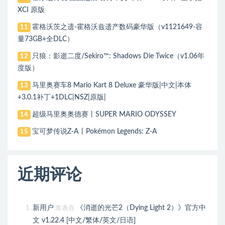
XCI 原版
霍格沃茨之遗-霍格沃兹遗产数码豪华版（v1121649-容
11
量73GB+全DLC）
只狼：影逝二度/Sekiro™: Shadows Die Twice（v1.06年
12
度版）
马里奥赛车8 Mario Kart 8 Deluxe 豪华版|中文|本体
13
+3.0.1补丁+1DLC|NSZ|原版|
超级马里奥奥德赛丨SUPER MARIO ODYSSEY
14
宝可梦传说Z-A丨Pokémon Legends: Z-A
15
近期评论
新用户
《消逝的光芒2（Dying Light 2）》官方中
发表在
文 v1.22.4 [中文/繁体/英文/日语]