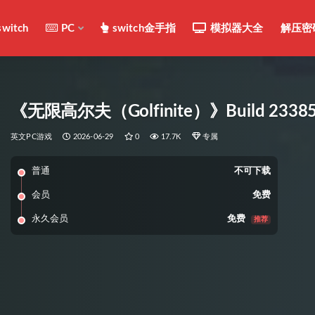
switch
PC
switch金手指
模拟器大全
解压密
《无限高尔夫（Golfinite）》Build 23385
英文PC游戏
2026-06-29
0
17.7K
专属
普通
不可下载
会员
免费
永久会员
免费
推荐