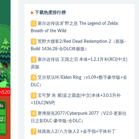
下载热度排行榜
塞尔达传说:旷野之息 The Legend of Zelda:
1
Breath of the Wild
荒野大镖客2/Red Dead Redemption 2（新版-
2
Build 1436.28-全DLC终极版）
塞尔达传说 王国之泪 本体+1.2.1升补|XCI|中文|
3
原版
艾尔登法环/Elden Ring（v1.09+数字豪华版+全
4
DLC）
宝可梦 朱 紫|蓝之圆盘|中文|本体+3.0.1升补
5
+1DLC|NSP|
赛博朋克2077/Cyberpunk 2077（V2.0-更新往
6
日之影DLC-豪华版-全DLC）
歧路旅人2/八方旅人2 +金手指+字体补丁
7