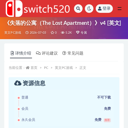
登录
全部
《失落的公寓（The Lost Apartment）》v4 [英文]
英文PC游戏
2026-07-03
0
5.2K
专属
详情介绍
评论建议
常见问题
当前位置：
首页
PC
英文PC游戏
正文
资源信息
普通
不可下载
会员
免费
永久会员
免费
推荐