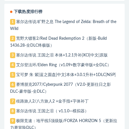
下载热度排行榜
塞尔达传说:旷野之息 The Legend of Zelda: Breath of the
1
Wild
荒野大镖客2/Red Dead Redemption 2（新版-Build
2
1436.28-全DLC终极版）
塞尔达传说 王国之泪 本体+1.2.1升补|XCI|中文|原版
3
艾尔登法环/Elden Ring（v1.09+数字豪华版+全DLC）
4
宝可梦 朱 紫|蓝之圆盘|中文|本体+3.0.1升补+1DLC|NSP|
5
赛博朋克2077/Cyberpunk 2077（V2.0-更新往日之影
6
DLC-豪华版-全DLC）
歧路旅人2/八方旅人2 +金手指+字体补丁
7
塞尔达传说 王国之泪（ v1.1.0—模拟器）
8
极限竞速：地平线5顶级版/FORZA HORIZON 5（更新拉
9
力赛冒险DLC）