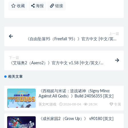
收藏
海报
链接
上一篇
《自由坠落95（Freefall ’95）》官方中文 [中文/英文/
日语]
下一篇
《艾瑞奥2（Aaero2）》官方中文 v1.58 [中文/英文/日
语]
相关文章
《西格妮与米诺：逆战诸神（Signy Mino:
Against All Gods）》Build 24056355 [英文]
英文PC游戏
2026-08-04
28.5K
专属
《成长家园2（Grow Up）》 v90180 [英文]