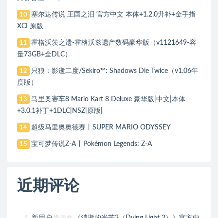
塞尔达传说 王国之泪 官方中文 本体+1.2.0升补+金手指
10
XCI 原版
霍格沃茨之遗-霍格沃兹遗产数码豪华版（v1121649-容
11
量73GB+全DLC）
只狼：影逝二度/Sekiro™: Shadows Die Twice（v1.06年
12
度版）
马里奥赛车8 Mario Kart 8 Deluxe 豪华版|中文|本体
13
+3.0.1补丁+1DLC|NSZ|原版|
超级马里奥奥德赛丨SUPER MARIO ODYSSEY
14
宝可梦传说Z-A丨Pokémon Legends: Z-A
15
近期评论
新用户
《消逝的光芒2（Dying Light 2）》官方中