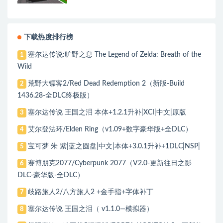
下载热度排行榜
塞尔达传说:旷野之息 The Legend of Zelda: Breath of the
1
Wild
荒野大镖客2/Red Dead Redemption 2（新版-Build
2
1436.28-全DLC终极版）
塞尔达传说 王国之泪 本体+1.2.1升补|XCI|中文|原版
3
艾尔登法环/Elden Ring（v1.09+数字豪华版+全DLC）
4
宝可梦 朱 紫|蓝之圆盘|中文|本体+3.0.1升补+1DLC|NSP|
5
赛博朋克2077/Cyberpunk 2077（V2.0-更新往日之影
6
DLC-豪华版-全DLC）
歧路旅人2/八方旅人2 +金手指+字体补丁
7
塞尔达传说 王国之泪（ v1.1.0—模拟器）
8