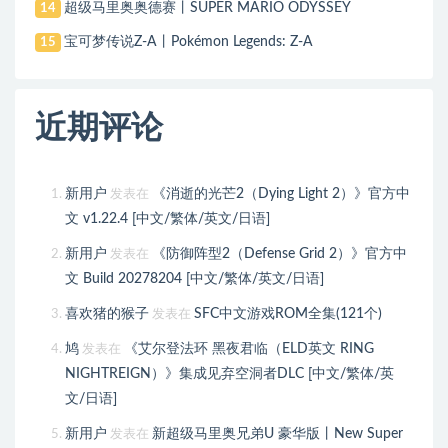
超级马里奥奥德赛丨SUPER MARIO ODYSSEY
14
宝可梦传说Z-A丨Pokémon Legends: Z-A
15
近期评论
新用户
《消逝的光芒2（Dying Light 2）》官方中
发表在
文 v1.22.4 [中文/繁体/英文/日语]
新用户
《防御阵型2（Defense Grid 2）》官方中
发表在
文 Build 20278204 [中文/繁体/英文/日语]
喜欢猪的猴子
SFC中文游戏ROM全集(121个)
发表在
鸠
《艾尔登法环 黑夜君临（ELD英文 RING
发表在
NIGHTREIGN）》集成见弃空洞者DLC [中文/繁体/英
文/日语]
新用户
新超级马里奥兄弟U 豪华版丨New Super
发表在