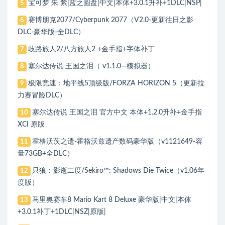
宝可梦 朱 紫|蓝之圆盘|中文|本体+3.0.1升补+1DLC|NSP|
5
赛博朋克2077/Cyberpunk 2077（V2.0-更新往日之影
6
DLC-豪华版-全DLC）
歧路旅人2/八方旅人2 +金手指+字体补丁
7
塞尔达传说 王国之泪（ v1.1.0—模拟器）
8
极限竞速：地平线5顶级版/FORZA HORIZON 5（更新拉
9
力赛冒险DLC）
塞尔达传说 王国之泪 官方中文 本体+1.2.0升补+金手指
10
XCI 原版
霍格沃茨之遗-霍格沃兹遗产数码豪华版（v1121649-容
11
量73GB+全DLC）
只狼：影逝二度/Sekiro™: Shadows Die Twice（v1.06年
12
度版）
马里奥赛车8 Mario Kart 8 Deluxe 豪华版|中文|本体
13
+3.0.1补丁+1DLC|NSZ|原版|