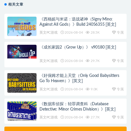
相关文章
《西格妮与米诺：逆战诸神（Signy Mino:
Against All Gods）》Build 24056355 [英文]
英文PC游戏
2026-08-04
28.5K
专属
《成长家园2（Grow Up）》 v90180 [英文]
英文PC游戏
2026-08-04
29.7K
专属
《好保姆才能上天堂（Only Good Babysitters
Go To Heaven）》[英文]
英文PC游戏
2026-08-04
9.0K
专属
《数据库侦探：轻罪调查科（Database
Detective: Minor Crimes Division）》[英文]
英文PC游戏
2026-08-04
27.7K
专属