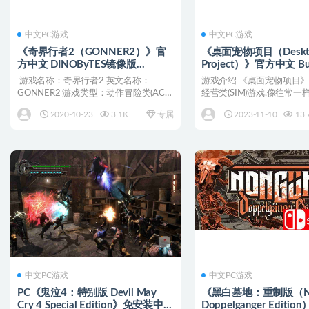
中文PC游戏
中文PC游戏
《奇界行者2（GONNER2）》官
《桌面宠物项目（Deskto
方中文 DINOByTES镜像版
Project）》官方中文 Bui
[CN/TW/EN/JP]
12629150 P2P硬盘版
游戏名称：奇界行者2 英文名称：
游戏介绍 《桌面宠物项目
日语]
GONNER2 游戏类型：动作冒险类(ACT)
经营类(SIM)游戏,像往常
游戏 游戏...
但要有桌面宠物...
2020-10-23
3.1K
专属
2023-11-10
13.
中文PC游戏
中文PC游戏
PC《鬼泣4：特别版 Devil May
《黑白墓地：重制版（Non
Cry 4 Special Edition》免安装中文
Doppelganger Edit