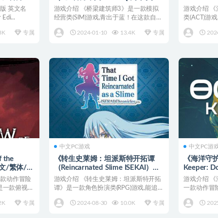
/JP]
日语]
版 英文名
游戏介绍 《桥梁建筑师3》是一款模拟
游戏介绍 
di...
经营类(SIM)游戏,青出于蓝！在这款自成
类(ACT)游
一派的桥梁工程...
款由Bi...
3K
专属
2024-01-10
13.4K
专属
202
中文PC游戏
中文PC游
the
《转生史莱姆：坦派斯特开拓谭
《海洋守护
中文/繁体/英
（Reincarnated Slime ISEKAI）》
Keeper: 
集成命运多舛DLC [中文/英文]
文 [中文/
一款动作冒险
游戏介绍 《转生史莱姆：坦派斯特开拓
游戏介绍 
》是一款俯视角
谭》是一款角色扮演类(RPG)游戏,能追溯
一款动作冒险
体验《关于我转...
对抗成群的怪物
2K
专属
2024-08-30
10.0K
专属
202