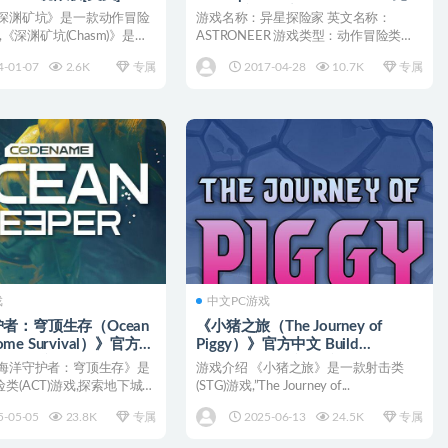
装中英文未加密版[CN/EN]
《深渊矿坑》是一款动作冒险
游戏名称：异星探险家 英文名称：
戏,《深渊矿坑(Chasm)》是一
ASTRONEER 游戏类型：动作冒险类
(ACT)游戏 游戏...
4-01-07
2.6K
专属
2017-04-28
10.7K
专属
戏
中文PC游戏
者：穹顶生存（Ocean
《小猪之旅（The Journey of
Dome Survival）》官方中
Piggy）》官方中文 Build
繁体/英文/日语]
16719079 [中文/英文/日语]
《海洋守护者：穹顶生存》是
游戏介绍 《小猪之旅》是一款射击类
类(ACT)游戏,探索地下城，
(STG)游戏,”The Journey of...
...
5-05-05
23.8K
专属
2025-06-13
24.5K
专属