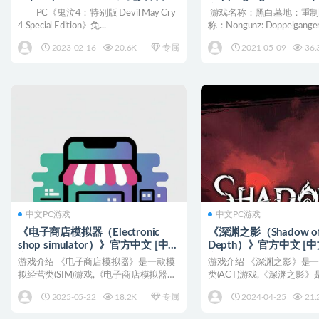
版下载
文 rG硬盘版[CN/TW/EN
PC《鬼泣4：特别版 Devil May Cry
游戏名称：黑白墓地：重制
4 Special Edition》免...
称：Nongunz: Doppelganger E
2023-02-16
20.6K
专属
2021-05-09
36.
中文PC游戏
中文PC游戏
《电子商店模拟器（Electronic
《深渊之影（Shadow of 
shop simulator）》官方中文 [中
Depth）》官方中文 [
文/英文/日语]
文/日语]
游戏介绍 《电子商店模拟器》是一款模
游戏介绍 《深渊之影》是
拟经营类(SIM)游戏,《电子商店模拟器》
类(ACT)游戏,《深渊之影
是一款商业模拟...
动作Rogue...
2025-05-22
18.2K
专属
2024-04-25
21.