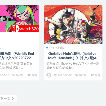
戏
中文PC游戏
乐部（World’s End
《hololive Holo’s花札（hololive
方中文 v20220722
Holo’s Hanafuda）》[中文/繁体/
DERS镜像版
英文/日语]
世界终末俱乐部 英文名称：
游戏介绍 《hololive Holo’s花札》是一款
N/JP]
d Club 游戏类型：...
策略类(SLG)游戏,ho...
2-07-25
14.0K
专属
2025-08-05
28.3K
专属
下一页