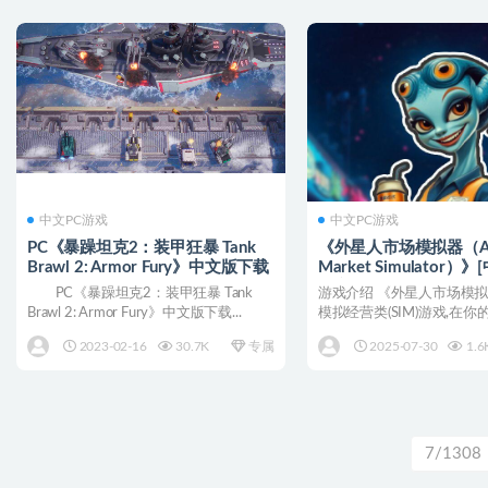
中文PC游戏
中文PC游戏
PC《暴躁坦克2：装甲狂暴 Tank
《外星人市场模拟器（Al
Brawl 2: Armor Fury》中文版下载
Market Simulator）
英文/日语]
PC《暴躁坦克2：装甲狂暴 Tank
游戏介绍 《外星人市场模
Brawl 2: Armor Fury》中文版下载...
模拟经营类(SIM)游戏,在
市场。修复并升...
2023-02-16
30.7K
专属
2025-07-30
1.6
7/1308