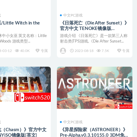
戏
中文PC游戏
ttle Witch in the
《日落死亡（Die After Sunset）》
官方中文 TENOKE镜像版
[CN/EN/JP]
中小女巫 英文名称：Little
游戏介绍 《日落死亡》是一款第三人称
he Woods 游戏类型...
射击类(TPS)游戏,《Die After Sunset...
3-03-12
40.0K
专属
2023-08-18
7.5K
专属
戏
中文PC游戏
（Chasm）》官方中文
《异星探险家（ASTRONEER）》
TiNYiSO镜像版[英文]
Pre-Alpha.v0.3.10155.0 3DM免安