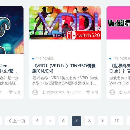
中文PC游戏
中文PC游
ien
《VRDJ（VRDJ）》TiNYiSO镜像
《世界终末俱
》[中文/繁体/
版[CN/EN]
Club）》官
DARKSi
拟器》是一款
游戏名称：VRDJ 英文名称：VRDJ 游戏
游戏名称：
[CN/TW/E
你的太空站经营
类型：模拟经营类(SIM)游戏 游戏制作：
World’s En
A...
K
专属
2020-07-03
28.3K
专属
202
4
5
6
7
8
9
10
上一页