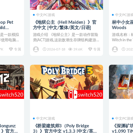
中文PC游戏
中文PC游
p Pet
《地狱公主（Hell Maiden）》官
林中小女巫/Li
ld
方中文 [中文/繁体/英文/日语]
Woods
[中文/英文/
》是一款模拟
游戏介绍 《地狱公主》是一款动作冒险
游戏名称：林
一样使用电脑，
类(ACT)游戏,这款敌潮生存牌组构建游戏
Witch in t
取材于但丁的《...
7K
专属
2026-07-18
39.6K
专属
202
中文PC游戏
中文PC游
gunz:
《桥梁建筑师3（Poly Bridge
《深渊矿坑
ion）》官方中
3）》官方中文 v1.3.3 [中文/英文/
v1.090 