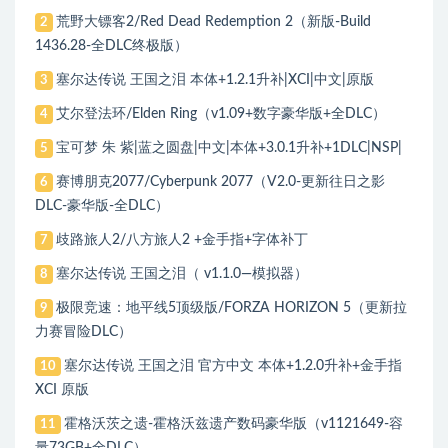
荒野大镖客2/Red Dead Redemption 2（新版-Build
2
1436.28-全DLC终极版）
塞尔达传说 王国之泪 本体+1.2.1升补|XCI|中文|原版
3
艾尔登法环/Elden Ring（v1.09+数字豪华版+全DLC）
4
宝可梦 朱 紫|蓝之圆盘|中文|本体+3.0.1升补+1DLC|NSP|
5
赛博朋克2077/Cyberpunk 2077（V2.0-更新往日之影
6
DLC-豪华版-全DLC）
歧路旅人2/八方旅人2 +金手指+字体补丁
7
塞尔达传说 王国之泪（ v1.1.0—模拟器）
8
极限竞速：地平线5顶级版/FORZA HORIZON 5（更新拉
9
力赛冒险DLC）
塞尔达传说 王国之泪 官方中文 本体+1.2.0升补+金手指
10
XCI 原版
霍格沃茨之遗-霍格沃兹遗产数码豪华版（v1121649-容
11