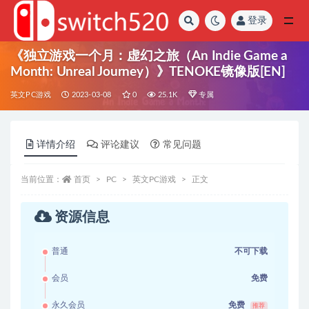
登录
全部
《独立游戏一个月：虚幻之旅（An Indie Game a
Month: Unreal Journey）》TENOKE镜像版[EN]
英文PC游戏
2023-03-08
0
25.1K
专属
详情介绍
评论建议
常见问题
当前位置：
首页
PC
英文PC游戏
正文
资源信息
普通
不可下载
会员
免费
永久会员
免费
推荐