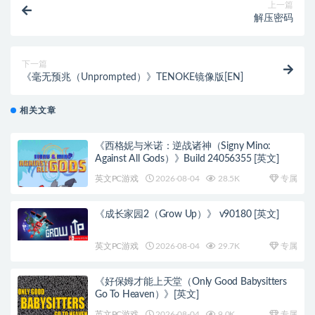
上一篇
解压密码
下一篇
《毫无预兆（Unprompted）》TENOKE镜像版[EN]
相关文章
《西格妮与米诺：逆战诸神（Signy Mino:
Against All Gods）》Build 24056355 [英文]
英文PC游戏
2026-08-04
28.5K
专属
《成长家园2（Grow Up）》 v90180 [英文]
英文PC游戏
2026-08-04
29.7K
专属
《好保姆才能上天堂（Only Good Babysitters
Go To Heaven）》[英文]
英文PC游戏
2026-08-04
9.0K
专属