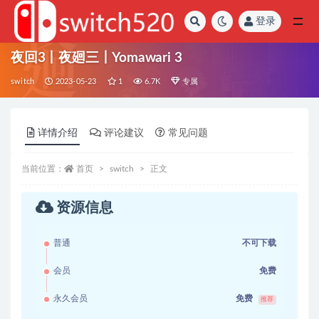
登录
全部
夜回3丨夜廻三丨Yomawari 3
switch
2023-05-23
1
6.7K
专属
详情介绍
评论建议
常见问题
当前位置：
首页
switch
正文
资源信息
普通
不可下载
会员
免费
永久会员
免费
推荐