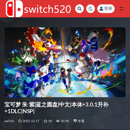
登录
全部
宝可梦 朱 紫|蓝之圆盘|中文|本体+3.0.1升补
+1DLC|NSP|
switch
2023-12-17
18
20.9K
专属