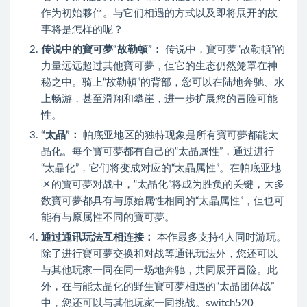
作为初始夥伴。与它们相遇的方式以及即将展开的故
事将是怎样的呢？
传说中的寶可夢“故勒頓”：
传说中，寶可夢“故勒頓”的
力量远远超过其他寶可夢，但它的生态仍然笼罩在神
秘之中。骑上“故勒頓”的背部，您可以在陆地奔驰、水
上畅游，甚至滑翔和攀崖，进一步扩展您的冒险可能
性。
“太晶”：
帕底亚地区的独特现象是所有寶可夢都能太
晶化。每个寶可夢都有自己的“太晶属性”，通过进行
“太晶化”，它们将变成对应的“太晶属性”。在帕底亚地
区的寶可夢对战中，“太晶化”将成为胜负的关键，大多
数寶可夢都具有与原始属性相同的“太晶属性”，但也可
能有与原属性不同的寶可夢。
通过通讯玩法互相连接：
本作最多支持4人同时游玩。
除了进行寶可夢交换和对战等通讯玩法外，您还可以
与其他玩家一同在同一场地奔驰，共同展开冒险。此
外，在与能太晶化的野生寶可夢相遇的“太晶团体战”
中，您还可以与其他玩家一同挑战。switch520