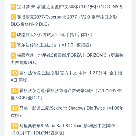
宝可梦 朱 紫|蓝之圆盘|中文|本体+3.0.1升补+1DLC|NSP|
5
赛博朋克2077/Cyberpunk 2077（V2.0-更新往日之影
6
DLC-豪华版-全DLC）
歧路旅人2/八方旅人2 +金手指+字体补丁
7
塞尔达传说 王国之泪（ v1.1.0—模拟器）
8
极限竞速：地平线5顶级版/FORZA HORIZON 5（更新拉
9
力赛冒险DLC）
塞尔达传说 王国之泪 官方中文 本体+1.2.0升补+金手指
10
XCI 原版
霍格沃茨之遗-霍格沃兹遗产数码豪华版（v1121649-容
11
量73GB+全DLC）
只狼：影逝二度/Sekiro™: Shadows Die Twice（v1.06年
12
度版）
马里奥赛车8 Mario Kart 8 Deluxe 豪华版|中文|本体
13
+3.0.1补丁+1DLC|NSZ|原版|