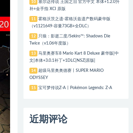
塞尔达传说 王国之泪 官方中文 本体+1.2.0升
10
补+金手指 XCI 原版
霍格沃茨之遗-霍格沃兹遗产数码豪华版
11
（v1121649-容量73GB+全DLC）
只狼：影逝二度/Sekiro™: Shadows Die
12
Twice（v1.06年度版）
马里奥赛车8 Mario Kart 8 Deluxe 豪华版|中
13
文|本体+3.0.1补丁+1DLC|NSZ|原版|
超级马里奥奥德赛丨SUPER MARIO
14
ODYSSEY
宝可梦传说Z-A丨Pokémon Legends: Z-A
15
近期评论