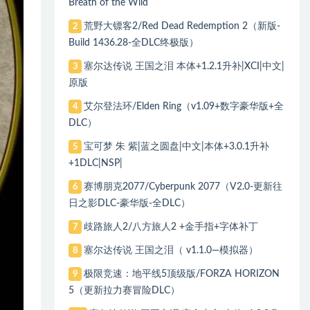
Breath of the Wild
荒野大镖客2/Red Dead Redemption 2（新版-
2
Build 1436.28-全DLC终极版）
塞尔达传说 王国之泪 本体+1.2.1升补|XCI|中文|
3
原版
艾尔登法环/Elden Ring（v1.09+数字豪华版+全
4
DLC）
宝可梦 朱 紫|蓝之圆盘|中文|本体+3.0.1升补
5
+1DLC|NSP|
赛博朋克2077/Cyberpunk 2077（V2.0-更新往
6
日之影DLC-豪华版-全DLC）
歧路旅人2/八方旅人2 +金手指+字体补丁
7
塞尔达传说 王国之泪（ v1.1.0—模拟器）
8
极限竞速：地平线5顶级版/FORZA HORIZON
9
5（更新拉力赛冒险DLC）