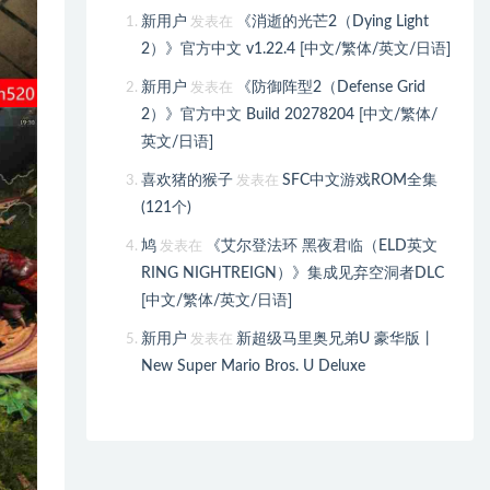
新用户
《消逝的光芒2（Dying Light
发表在
2）》官方中文 v1.22.4 [中文/繁体/英文/日语]
新用户
《防御阵型2（Defense Grid
发表在
2）》官方中文 Build 20278204 [中文/繁体/
英文/日语]
喜欢猪的猴子
SFC中文游戏ROM全集
发表在
(121个)
鸠
《艾尔登法环 黑夜君临（ELD英文
发表在
RING NIGHTREIGN）》集成见弃空洞者DLC
[中文/繁体/英文/日语]
新用户
新超级马里奥兄弟U 豪华版丨
发表在
New Super Mario Bros. U Deluxe