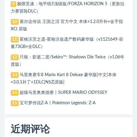
极限竞速：地平线5顶级版/FORZA HORIZON 5（更新拉
9
力赛冒险DLC）
塞尔达传说 王国之泪 官方中文 本体+1.2.0升补+金手指
10
XCI 原版
霍格沃茨之遗-霍格沃兹遗产数码豪华版（v1121649-容
11
量73GB+全DLC）
只狼：影逝二度/Sekiro™: Shadows Die Twice（v1.06年
12
度版）
马里奥赛车8 Mario Kart 8 Deluxe 豪华版|中文|本体
13
+3.0.1补丁+1DLC|NSZ|原版|
超级马里奥奥德赛丨SUPER MARIO ODYSSEY
14
宝可梦传说Z-A丨Pokémon Legends: Z-A
15
近期评论