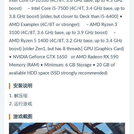
Intel Core i3-10100 (4C/8T, 3.6 GHz base, up to 4.3 GHz
boost) – Intel Core i5-7500 (4C/4T, 3.4 GHz base, up to
3.8 GHz boost) [older, but closer to Deck than i5-6400] •
AMD Examples (4C/8T or stronger): – AMD Ryzen 3
3100 (4C/8T, 3.6 GHz base, up to 3.9 GHz boost) –
AMD Ryzen 5 1400 (4C/8T, 3.2 GHz base, up to 3.4 GHz
boost) [older Zen1, but has 8 threads] GPU (Graphics Card)
• NVIDIA GeForce GTX 1650 or AMD Radeon RX 590
Memory (RAM) • Minimum: 6 GB Storage • 20 GB of
available HDD space (SSD strongly recommended)
安装说明
1. 解压缩
2. 运行游戏
游戏截图