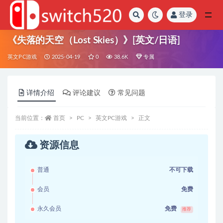
登录
全部
《失落的天空（Lost Skies）》[英文/日语]
英文PC游戏
2025-04-19
0
38.6K
专属
详情介绍
评论建议
常见问题
当前位置：
首页
PC
英文PC游戏
正文
资源信息
普通
不可下载
会员
免费
永久会员
免费
推荐