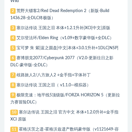
Wild
荒野大镖客2/Red Dead Redemption 2（新版-Build
2
1436.28-全DLC终极版）
塞尔达传说 王国之泪 本体+1.2.1升补|XCI|中文|原版
3
艾尔登法环/Elden Ring（v1.09+数字豪华版+全DLC）
4
宝可梦 朱 紫|蓝之圆盘|中文|本体+3.0.1升补+1DLC|NSP|
5
赛博朋克2077/Cyberpunk 2077（V2.0-更新往日之影
6
DLC-豪华版-全DLC）
歧路旅人2/八方旅人2 +金手指+字体补丁
7
塞尔达传说 王国之泪（ v1.1.0—模拟器）
8
极限竞速：地平线5顶级版/FORZA HORIZON 5（更新拉
9
力赛冒险DLC）
塞尔达传说 王国之泪 官方中文 本体+1.2.0升补+金手指
10
XCI 原版
霍格沃茨之遗-霍格沃兹遗产数码豪华版（v1121649-容
11