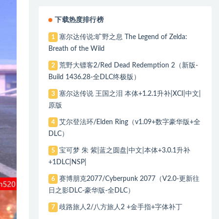
下载热度排行榜
塞尔达传说:旷野之息 The Legend of Zelda:
1
Breath of the Wild
荒野大镖客2/Red Dead Redemption 2（新版-
2
Build 1436.28-全DLC终极版）
塞尔达传说 王国之泪 本体+1.2.1升补|XCI|中文|
3
原版
艾尔登法环/Elden Ring（v1.09+数字豪华版+全
4
DLC）
宝可梦 朱 紫|蓝之圆盘|中文|本体+3.0.1升补
5
+1DLC|NSP|
赛博朋克2077/Cyberpunk 2077（V2.0-更新往
6
日之影DLC-豪华版-全DLC）
歧路旅人2/八方旅人2 +金手指+字体补丁
7