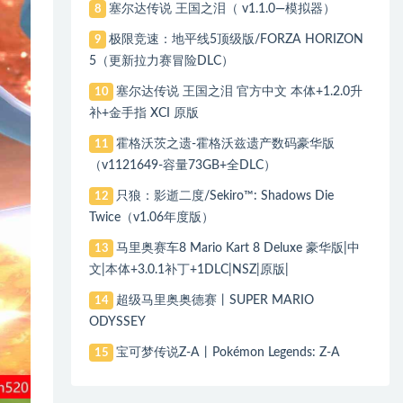
塞尔达传说 王国之泪（ v1.1.0—模拟器）
8
极限竞速：地平线5顶级版/FORZA HORIZON
9
5（更新拉力赛冒险DLC）
塞尔达传说 王国之泪 官方中文 本体+1.2.0升
10
补+金手指 XCI 原版
霍格沃茨之遗-霍格沃兹遗产数码豪华版
11
（v1121649-容量73GB+全DLC）
只狼：影逝二度/Sekiro™: Shadows Die
12
Twice（v1.06年度版）
马里奥赛车8 Mario Kart 8 Deluxe 豪华版|中
13
文|本体+3.0.1补丁+1DLC|NSZ|原版|
超级马里奥奥德赛丨SUPER MARIO
14
ODYSSEY
宝可梦传说Z-A丨Pokémon Legends: Z-A
15