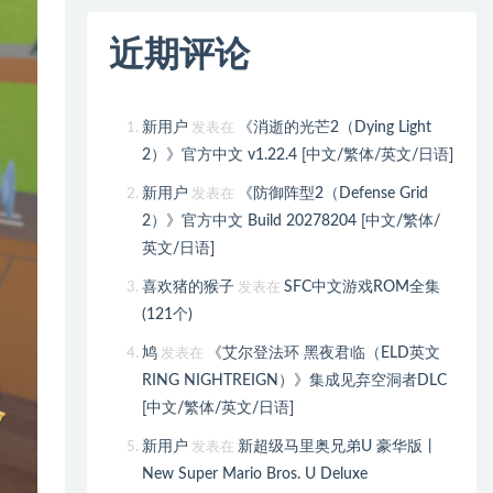
近期评论
新用户
《消逝的光芒2（Dying Light
发表在
2）》官方中文 v1.22.4 [中文/繁体/英文/日语]
新用户
《防御阵型2（Defense Grid
发表在
2）》官方中文 Build 20278204 [中文/繁体/
英文/日语]
喜欢猪的猴子
SFC中文游戏ROM全集
发表在
(121个)
鸠
《艾尔登法环 黑夜君临（ELD英文
发表在
RING NIGHTREIGN）》集成见弃空洞者DLC
[中文/繁体/英文/日语]
新用户
新超级马里奥兄弟U 豪华版丨
发表在
New Super Mario Bros. U Deluxe