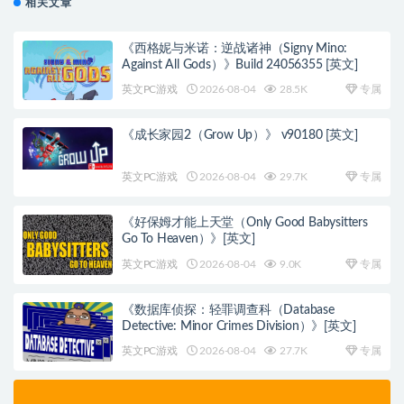
相关文章
《西格妮与米诺：逆战诸神（Signy Mino:
Against All Gods）》Build 24056355 [英文]
英文PC游戏
2026-08-04
28.5K
专属
《成长家园2（Grow Up）》 v90180 [英文]
英文PC游戏
2026-08-04
29.7K
专属
《好保姆才能上天堂（Only Good Babysitters
Go To Heaven）》[英文]
英文PC游戏
2026-08-04
9.0K
专属
《数据库侦探：轻罪调查科（Database
Detective: Minor Crimes Division）》[英文]
英文PC游戏
2026-08-04
27.7K
专属