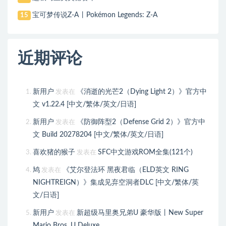
宝可梦传说Z-A丨Pokémon Legends: Z-A
15
近期评论
新用户
《消逝的光芒2（Dying Light 2）》官方中
发表在
文 v1.22.4 [中文/繁体/英文/日语]
新用户
《防御阵型2（Defense Grid 2）》官方中
发表在
文 Build 20278204 [中文/繁体/英文/日语]
喜欢猪的猴子
SFC中文游戏ROM全集(121个)
发表在
鸠
《艾尔登法环 黑夜君临（ELD英文 RING
发表在
NIGHTREIGN）》集成见弃空洞者DLC [中文/繁体/英
文/日语]
新用户
新超级马里奥兄弟U 豪华版丨New Super
发表在
Mario Bros. U Deluxe