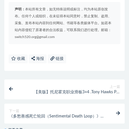
声明：
本站所有文章，如无特殊说明或标注，均为本站原创发
布。任何个人或组织，在未征得本站同意时，禁止复制、盗用、
采集、发布本站内容到任何网站、书籍等各类媒体平台。如若本
站内容侵犯了原著者的合法权益，可联系我们进行处理。邮箱：
switch520.org@gmail.com
收藏
海报
链接
上一篇
【美版】托尼霍克职业滑板3+4 .Tony Hawks Pro
Skater 3 Plus 4 英语
下一篇
《多愁善感死亡轮回（Sentimental Death Loop）》
Build 12601882 [中文/繁体/英文/日语]