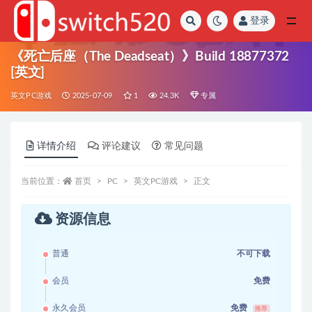
登录
全部
《死亡后座（The Deadseat）》Build 18877372
[英文]
英文PC游戏
2025-07-09
1
24.3K
专属
详情介绍
评论建议
常见问题
当前位置：
首页
PC
英文PC游戏
正文
资源信息
普通
不可下载
会员
免费
永久会员
免费
推荐