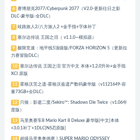
赛博朋克2077/Cyberpunk 2077（V2.0-更新往日之影
6
DLC-豪华版-全DLC）
歧路旅人2/八方旅人2 +金手指+字体补丁
7
塞尔达传说 王国之泪（ v1.1.0—模拟器）
8
极限竞速：地平线5顶级版/FORZA HORIZON 5（更新拉
9
力赛冒险DLC）
塞尔达传说 王国之泪 官方中文 本体+1.2.0升补+金手指
10
XCI 原版
霍格沃茨之遗-霍格沃兹遗产数码豪华版（v1121649-容
11
量73GB+全DLC）
只狼：影逝二度/Sekiro™: Shadows Die Twice（v1.06年
12
度版）
马里奥赛车8 Mario Kart 8 Deluxe 豪华版|中文|本体
13
+3.0.1补丁+1DLC|NSZ|原版|
超级马里奥奥德赛丨SUPER MARIO ODYSSEY
14