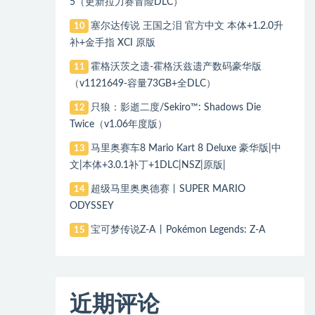
5（更新拉力赛冒险DLC）
塞尔达传说 王国之泪 官方中文 本体+1.2.0升
10
补+金手指 XCI 原版
霍格沃茨之遗-霍格沃兹遗产数码豪华版
11
（v1121649-容量73GB+全DLC）
只狼：影逝二度/Sekiro™: Shadows Die
12
Twice（v1.06年度版）
马里奥赛车8 Mario Kart 8 Deluxe 豪华版|中
13
文|本体+3.0.1补丁+1DLC|NSZ|原版|
超级马里奥奥德赛丨SUPER MARIO
14
ODYSSEY
宝可梦传说Z-A丨Pokémon Legends: Z-A
15
近期评论