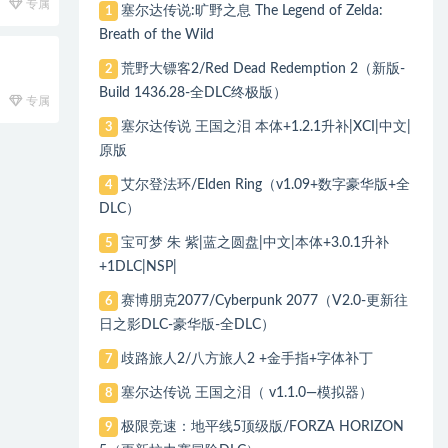
专属
塞尔达传说:旷野之息 The Legend of Zelda:
1
Breath of the Wild
荒野大镖客2/Red Dead Redemption 2（新版-
2
Build 1436.28-全DLC终极版）
专属
塞尔达传说 王国之泪 本体+1.2.1升补|XCI|中文|
3
原版
艾尔登法环/Elden Ring（v1.09+数字豪华版+全
4
DLC）
宝可梦 朱 紫|蓝之圆盘|中文|本体+3.0.1升补
5
+1DLC|NSP|
赛博朋克2077/Cyberpunk 2077（V2.0-更新往
6
日之影DLC-豪华版-全DLC）
歧路旅人2/八方旅人2 +金手指+字体补丁
7
塞尔达传说 王国之泪（ v1.1.0—模拟器）
8
极限竞速：地平线5顶级版/FORZA HORIZON
9