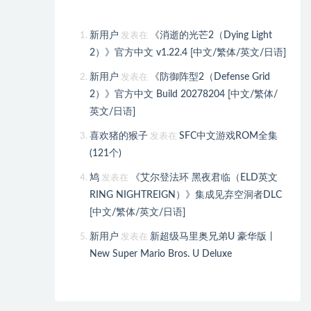
新用户
《消逝的光芒2（Dying Light
发表在
2）》官方中文 v1.22.4 [中文/繁体/英文/日语]
新用户
《防御阵型2（Defense Grid
发表在
2）》官方中文 Build 20278204 [中文/繁体/
英文/日语]
喜欢猪的猴子
SFC中文游戏ROM全集
发表在
(121个)
鸠
《艾尔登法环 黑夜君临（ELD英文
发表在
RING NIGHTREIGN）》集成见弃空洞者DLC
[中文/繁体/英文/日语]
新用户
新超级马里奥兄弟U 豪华版丨
发表在
New Super Mario Bros. U Deluxe