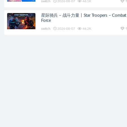
switch
2026-08-07
46.1K
星际骑兵 – 战斗力量丨Star Troopers – Combat
Force
switch
2026-08-07
46.2K