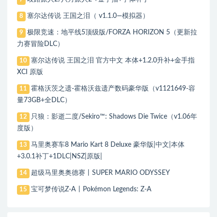
塞尔达传说 王国之泪（ v1.1.0—模拟器）
8
极限竞速：地平线5顶级版/FORZA HORIZON 5（更新拉
9
力赛冒险DLC）
塞尔达传说 王国之泪 官方中文 本体+1.2.0升补+金手指
10
XCI 原版
霍格沃茨之遗-霍格沃兹遗产数码豪华版（v1121649-容
11
量73GB+全DLC）
只狼：影逝二度/Sekiro™: Shadows Die Twice（v1.06年
12
度版）
马里奥赛车8 Mario Kart 8 Deluxe 豪华版|中文|本体
13
+3.0.1补丁+1DLC|NSZ|原版|
超级马里奥奥德赛丨SUPER MARIO ODYSSEY
14
宝可梦传说Z-A丨Pokémon Legends: Z-A
15