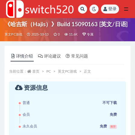
登录
全部
《哈吉斯（Hajis）》Build 15090163 [英文/日语]
英文PC游戏
2025-10-13
0
11.6K
专属
详情介绍
评论建议
常见问题
当前位置：
首页
PC
英文PC游戏
正文
资源信息
普通
不可下载
会员
免费
永久会员
免费
推荐