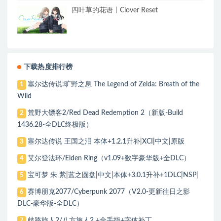
四叶草的花语丨Clover Reset
下载热度排行榜
塞尔达传说:旷野之息 The Legend of Zelda: Breath of the
1
Wild
荒野大镖客2/Red Dead Redemption 2（新版-Build
2
1436.28-全DLC终极版）
塞尔达传说 王国之泪 本体+1.2.1升补|XCI|中文|原版
3
艾尔登法环/Elden Ring（v1.09+数字豪华版+全DLC）
4
宝可梦 朱 紫|蓝之圆盘|中文|本体+3.0.1升补+1DLC|NSP|
5
赛博朋克2077/Cyberpunk 2077（V2.0-更新往日之影
6
DLC-豪华版-全DLC）
歧路旅人2/八方旅人2 +金手指+字体补丁
7