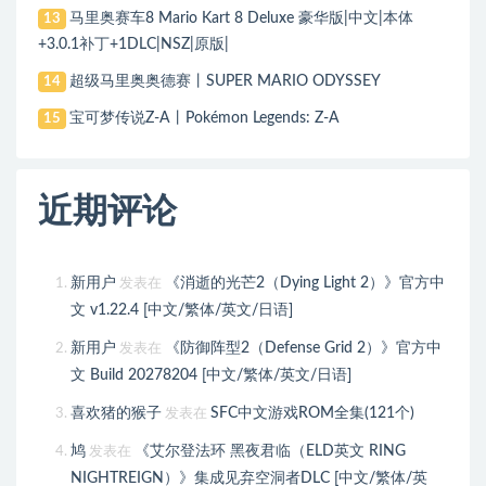
马里奥赛车8 Mario Kart 8 Deluxe 豪华版|中文|本体
13
+3.0.1补丁+1DLC|NSZ|原版|
超级马里奥奥德赛丨SUPER MARIO ODYSSEY
14
宝可梦传说Z-A丨Pokémon Legends: Z-A
15
近期评论
新用户
《消逝的光芒2（Dying Light 2）》官方中
发表在
文 v1.22.4 [中文/繁体/英文/日语]
新用户
《防御阵型2（Defense Grid 2）》官方中
发表在
文 Build 20278204 [中文/繁体/英文/日语]
喜欢猪的猴子
SFC中文游戏ROM全集(121个)
发表在
鸠
《艾尔登法环 黑夜君临（ELD英文 RING
发表在
NIGHTREIGN）》集成见弃空洞者DLC [中文/繁体/英