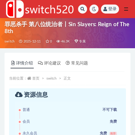
登录
全部
罪恶杀手 第八位统治者丨Sin Slayers: Reign of The
8th
switch
2025-12-11
0
46.3K
专属
详情介绍
评论建议
常见问题
当前位置：
首页
switch
正文
资源信息
普通
不可下载
会员
免费
永久会员
免费
推荐