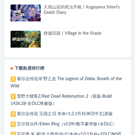
久我山栞的死法手账丨Kugayama Shiori’s
Death Diary
静谧田园丨Village in the Shade
下载热度排行榜
塞尔达传说:旷野之息 The Legend of Zelda: Breath of the
1
Wild
荒野大镖客2/Red Dead Redemption 2（新版-Build
2
1436.28-全DLC终极版）
塞尔达传说 王国之泪 本体+1.2.1升补|XCI|中文|原版
3
艾尔登法环/Elden Ring（v1.09+数字豪华版+全DLC）
4
宝可梦 朱 紫|蓝之圆盘|中文|本体+3.0.1升补+1DLC|NSP|
5