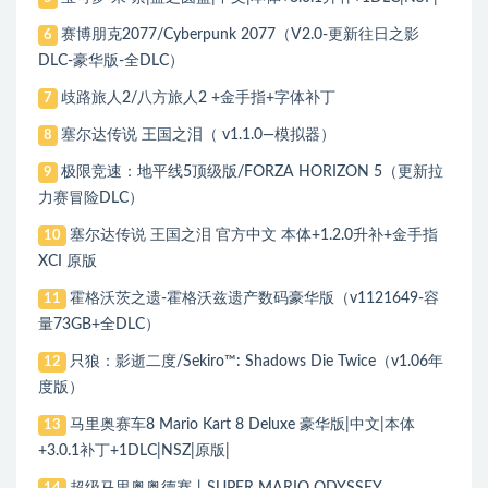
赛博朋克2077/Cyberpunk 2077（V2.0-更新往日之影
6
DLC-豪华版-全DLC）
歧路旅人2/八方旅人2 +金手指+字体补丁
7
塞尔达传说 王国之泪（ v1.1.0—模拟器）
8
极限竞速：地平线5顶级版/FORZA HORIZON 5（更新拉
9
力赛冒险DLC）
塞尔达传说 王国之泪 官方中文 本体+1.2.0升补+金手指
10
XCI 原版
霍格沃茨之遗-霍格沃兹遗产数码豪华版（v1121649-容
11
量73GB+全DLC）
只狼：影逝二度/Sekiro™: Shadows Die Twice（v1.06年
12
度版）
马里奥赛车8 Mario Kart 8 Deluxe 豪华版|中文|本体
13
+3.0.1补丁+1DLC|NSZ|原版|
超级马里奥奥德赛丨SUPER MARIO ODYSSEY