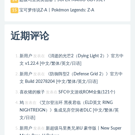
14
宝可梦传说Z-A丨Pokémon Legends: Z-A
15
近期评论
新用户
《消逝的光芒2（Dying Light 2）》官方中
发表在
文 v1.22.4 [中文/繁体/英文/日语]
新用户
《防御阵型2（Defense Grid 2）》官方中
发表在
文 Build 20278204 [中文/繁体/英文/日语]
喜欢猪的猴子
SFC中文游戏ROM全集(121个)
发表在
鸠
《艾尔登法环 黑夜君临（ELD英文 RING
发表在
NIGHTREIGN）》集成见弃空洞者DLC [中文/繁体/英
文/日语]
新用户
新超级马里奥兄弟U 豪华版丨New Super
发表在