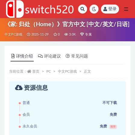
登录
全部
《家: 归处（Home）》官方中文 [中文/英文/日语]
中文PC游戏
2025-11-29
0
3.0K
专属
详情介绍
评论建议
常见问题
当前位置：
首页
PC
中文PC游戏
正文
资源信息
普通
不可下载
会员
免费
永久会员
免费
推荐