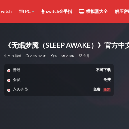
switch
PC
switch金手指
模拟器大全
解压密
《无眠梦魇（SLEEP AWAKE）》官方中文
中文PC游戏
2025-12-03
0
20.8K
专属
普通
不可下载
会员
免费
永久会员
免费
推荐