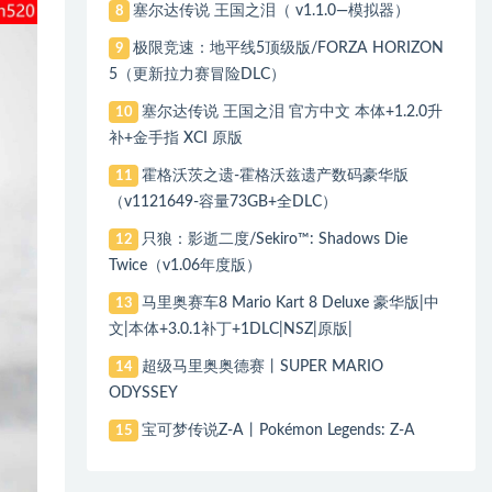
塞尔达传说 王国之泪（ v1.1.0—模拟器）
8
极限竞速：地平线5顶级版/FORZA HORIZON
9
5（更新拉力赛冒险DLC）
塞尔达传说 王国之泪 官方中文 本体+1.2.0升
10
补+金手指 XCI 原版
霍格沃茨之遗-霍格沃兹遗产数码豪华版
11
（v1121649-容量73GB+全DLC）
只狼：影逝二度/Sekiro™: Shadows Die
12
Twice（v1.06年度版）
马里奥赛车8 Mario Kart 8 Deluxe 豪华版|中
13
文|本体+3.0.1补丁+1DLC|NSZ|原版|
超级马里奥奥德赛丨SUPER MARIO
14
ODYSSEY
宝可梦传说Z-A丨Pokémon Legends: Z-A
15