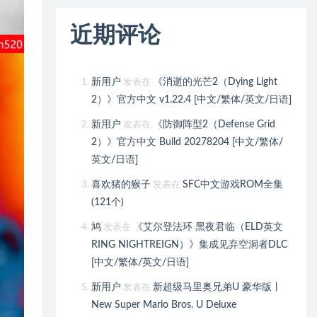
近期评论
新用户
《消逝的光芒2（Dying Light
发表在
2）》官方中文 v1.22.4 [中文/繁体/英文/日语]
新用户
《防御阵型2（Defense Grid
发表在
2）》官方中文 Build 20278204 [中文/繁体/
英文/日语]
喜欢猪的猴子
SFC中文游戏ROM全集
发表在
(121个)
鸠
《艾尔登法环 黑夜君临（ELD英文
发表在
RING NIGHTREIGN）》集成见弃空洞者DLC
[中文/繁体/英文/日语]
新用户
新超级马里奥兄弟U 豪华版丨
发表在
New Super Mario Bros. U Deluxe