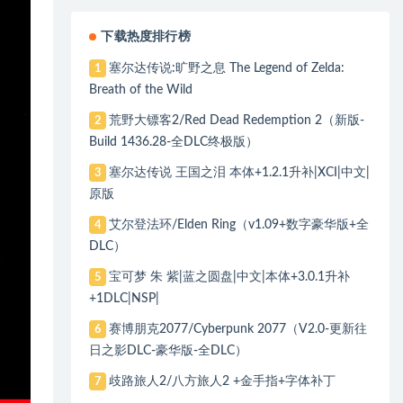
下载热度排行榜
塞尔达传说:旷野之息 The Legend of Zelda:
1
Breath of the Wild
荒野大镖客2/Red Dead Redemption 2（新版-
2
Build 1436.28-全DLC终极版）
塞尔达传说 王国之泪 本体+1.2.1升补|XCI|中文|
3
原版
艾尔登法环/Elden Ring（v1.09+数字豪华版+全
4
DLC）
宝可梦 朱 紫|蓝之圆盘|中文|本体+3.0.1升补
5
+1DLC|NSP|
赛博朋克2077/Cyberpunk 2077（V2.0-更新往
6
日之影DLC-豪华版-全DLC）
歧路旅人2/八方旅人2 +金手指+字体补丁
7