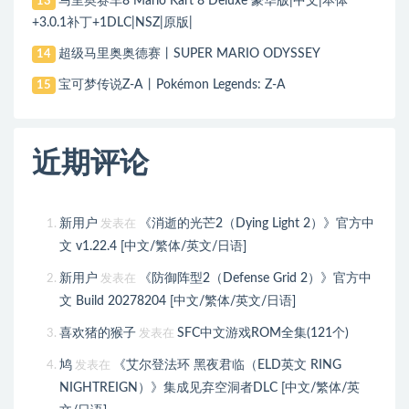
马里奥赛车8 Mario Kart 8 Deluxe 豪华版|中文|本体
13
+3.0.1补丁+1DLC|NSZ|原版|
超级马里奥奥德赛丨SUPER MARIO ODYSSEY
14
宝可梦传说Z-A丨Pokémon Legends: Z-A
15
近期评论
新用户
《消逝的光芒2（Dying Light 2）》官方中
发表在
文 v1.22.4 [中文/繁体/英文/日语]
新用户
《防御阵型2（Defense Grid 2）》官方中
发表在
文 Build 20278204 [中文/繁体/英文/日语]
喜欢猪的猴子
SFC中文游戏ROM全集(121个)
发表在
鸠
《艾尔登法环 黑夜君临（ELD英文 RING
发表在
NIGHTREIGN）》集成见弃空洞者DLC [中文/繁体/英