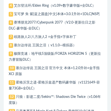
艾尔登法环/Elden Ring（v1.09+数字豪华版+全DLC）
4
宝可梦 朱 紫|蓝之圆盘|中文|本体+3.0.1升补+1DLC|NSP|
5
赛博朋克2077/Cyberpunk 2077（V2.0-更新往日之影
6
DLC-豪华版-全DLC）
歧路旅人2/八方旅人2 +金手指+字体补丁
7
塞尔达传说 王国之泪（ v1.1.0—模拟器）
8
极限竞速：地平线5顶级版/FORZA HORIZON 5（更新拉
9
力赛冒险DLC）
塞尔达传说 王国之泪 官方中文 本体+1.2.0升补+金手指
10
XCI 原版
霍格沃茨之遗-霍格沃兹遗产数码豪华版（v1121649-容
11
量73GB+全DLC）
只狼：影逝二度/Sekiro™: Shadows Die Twice（v1.06年
12
度版）