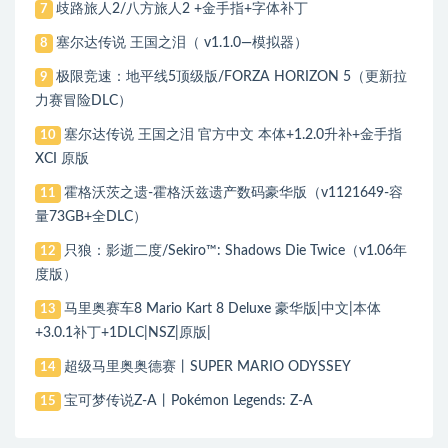
歧路旅人2/八方旅人2 +金手指+字体补丁
7
塞尔达传说 王国之泪（ v1.1.0—模拟器）
8
极限竞速：地平线5顶级版/FORZA HORIZON 5（更新拉
9
力赛冒险DLC）
塞尔达传说 王国之泪 官方中文 本体+1.2.0升补+金手指
10
XCI 原版
霍格沃茨之遗-霍格沃兹遗产数码豪华版（v1121649-容
11
量73GB+全DLC）
只狼：影逝二度/Sekiro™: Shadows Die Twice（v1.06年
12
度版）
马里奥赛车8 Mario Kart 8 Deluxe 豪华版|中文|本体
13
+3.0.1补丁+1DLC|NSZ|原版|
超级马里奥奥德赛丨SUPER MARIO ODYSSEY
14
宝可梦传说Z-A丨Pokémon Legends: Z-A
15