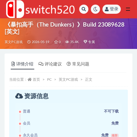
登录
全部
《暴扣高手（The Dunkers）》Build 23089628
[英文]
英文PC游戏
2026-05-19
0
35.4K
专属
详情介绍
评论建议
常见问题
当前位置：
首页
PC
英文PC游戏
正文
资源信息
普通
不可下载
会员
免费
永久会员
免费
推荐