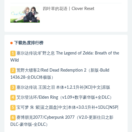
四叶草的花语丨Clover Reset
下载热度排行榜
塞尔达传说:旷野之息 The Legend of Zelda: Breath of the
1
Wild
荒野大镖客2/Red Dead Redemption 2（新版-Build
2
1436.28-全DLC终极版）
塞尔达传说 王国之泪 本体+1.2.1升补|XCI|中文|原版
3
艾尔登法环/Elden Ring（v1.09+数字豪华版+全DLC）
4
宝可梦 朱 紫|蓝之圆盘|中文|本体+3.0.1升补+1DLC|NSP|
5
赛博朋克2077/Cyberpunk 2077（V2.0-更新往日之影
6
DLC-豪华版-全DLC）