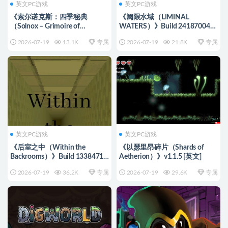
英文PC游戏
英文PC游戏
《索尔诺克斯：四季秘典
《阈限水域（LIMINAL
（Solnox – Grimoire of
WATERS）》Build 24187004
Seasons）》Build 24073362 [英
[英文]
2026-07-19
13.1K
专属
2026-07-19
21.8K
专属
文]
英文PC游戏
英文PC游戏
《后室之中（Within the
《以瑟里昂碎片（Shards of
Backrooms）》Build 13384719
Aetherion）》v1.1.5 [英文]
[英文]
2026-07-19
36.2K
专属
2026-07-19
29.6K
专属