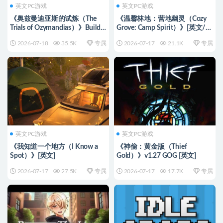
英文PC游戏
英文PC游戏
《奥兹曼迪亚斯的试炼（The
《温馨林地：营地幽灵（Cozy
Trials of Ozymandias）》Build
Grove: Camp Spirit）》[英文/日
16277926 [英文]
语]
2026-07-18
35.5K
专属
2026-07-17
21.1K
专属
英文PC游戏
英文PC游戏
《我知道一个地方（I Know a
《神偷：黄金版（Thief
Spot）》[英文]
Gold）》v1.27 GOG [英文]
2026-07-17
27.5K
专属
2026-07-17
17.7K
专属