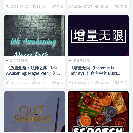
Simulator）》集成重型南方
24288817 [英文/日语]
2026-07-27
11.5K
专属
2026-07-27
30.1K
专属
DLC [中文/英文]
英文PC游戏
中文PC游戏
《放置觉醒：法师之路（Idle
《增量无限（Incremental
Awakening: Mages Path）》
Infinity）》官方中文 Build
Build 24354737 [英文]
24342600 [中文/繁体/英文/日
2026-07-27
11.0K
专属
2026-07-27
13.1K
专属
语]