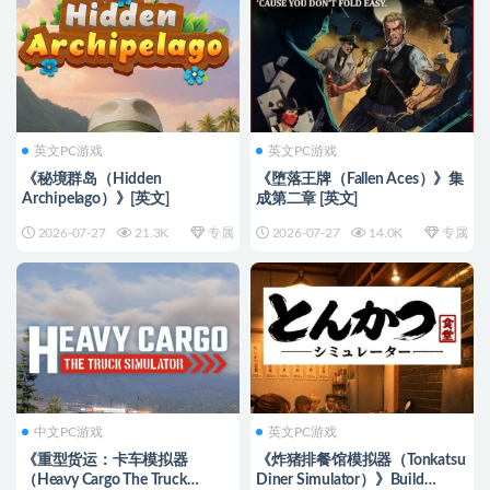
英文PC游戏
英文PC游戏
《秘境群岛（Hidden
《堕落王牌（Fallen Aces）》集
Archipelago）》[英文]
成第二章 [英文]
2026-07-27
21.3K
专属
2026-07-27
14.0K
专属
中文PC游戏
英文PC游戏
《重型货运：卡车模拟器
《炸猪排餐馆模拟器（Tonkatsu
（Heavy Cargo The Truck
Diner Simulator）》Build