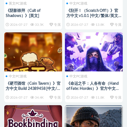
英文PC游戏
中文PC游戏
《阴影崇拜（Cult of
《刮开！（Scratch Off!）》官
Shadows）》[英文]
方中文 v1.0.1 [中文/繁体/英文/
日语]
2026-07-27
33.5K
专属
2026-07-27
13.8K
专属
中文PC游戏
中文PC游戏
《硬币酒馆（Coin Tavern）》官
《命运之手：人各有命（Hand
方中文 Build 24389458 [中文/
of Fate: Hordes）》官方中文
繁体/英文/日语]
[中文/英文]
2026-07-27
34.4K
专属
2026-07-27
11.8K
专属