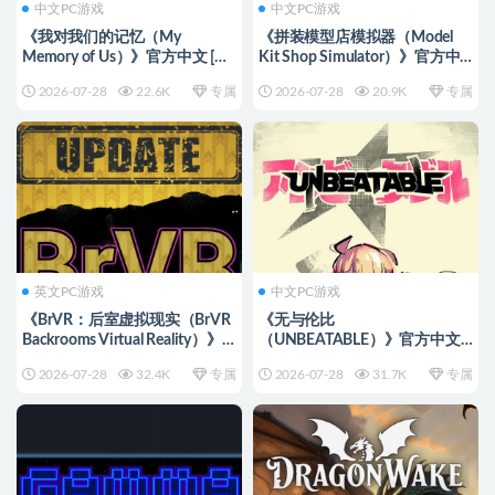
中文PC游戏
中文PC游戏
《我对我们的记忆（My
《拼装模型店模拟器（Model
Memory of Us）》官方中文 [中
Kit Shop Simulator）》官方中
文/英文/日语]
文 v0.302 [中文/繁体/英文/日
2026-07-28
22.6K
专属
2026-07-28
20.9K
专属
语]
英文PC游戏
中文PC游戏
《BrVR：后室虚拟现实（BrVR
《无与伦比
Backrooms Virtual Reality）》
（UNBEATABLE）》官方中文
SKIDROW修正镜像版[英文]
集成Jamie Paige内容扩展包 [中
2026-07-28
32.4K
专属
2026-07-28
31.7K
专属
文/英文/日语]