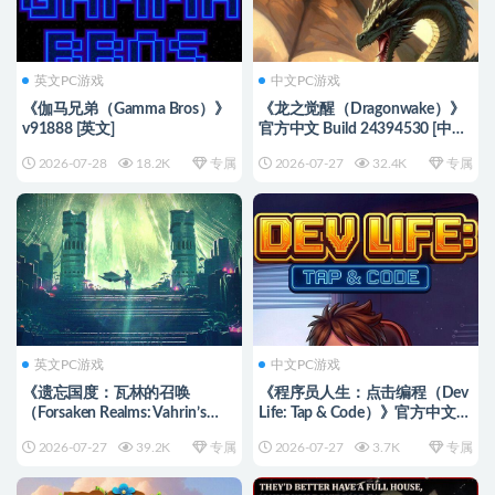
英文PC游戏
中文PC游戏
《伽马兄弟（Gamma Bros）》
《龙之觉醒（Dragonwake）》
v91888 [英文]
官方中文 Build 24394530 [中
文/繁体/英文/日语]
2026-07-28
18.2K
专属
2026-07-27
32.4K
专属
英文PC游戏
中文PC游戏
《遗忘国度：瓦林的召唤
《程序员人生：点击编程（Dev
（Forsaken Realms: Vahrin’s
Life: Tap & Code）》官方中文
Call）》[英文]
[中文/英文/日语]
2026-07-27
39.2K
专属
2026-07-27
3.7K
专属