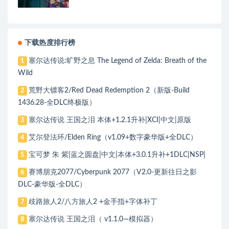
下载热度排行榜
塞尔达传说:旷野之息 The Legend of Zelda: Breath of the
1
Wild
荒野大镖客2/Red Dead Redemption 2（新版-Build
2
1436.28-全DLC终极版）
塞尔达传说 王国之泪 本体+1.2.1升补|XCI|中文|原版
3
艾尔登法环/Elden Ring（v1.09+数字豪华版+全DLC）
4
宝可梦 朱 紫|蓝之圆盘|中文|本体+3.0.1升补+1DLC|NSP|
5
赛博朋克2077/Cyberpunk 2077（V2.0-更新往日之影
6
DLC-豪华版-全DLC）
歧路旅人2/八方旅人2 +金手指+字体补丁
7
塞尔达传说 王国之泪（ v1.1.0—模拟器）
8