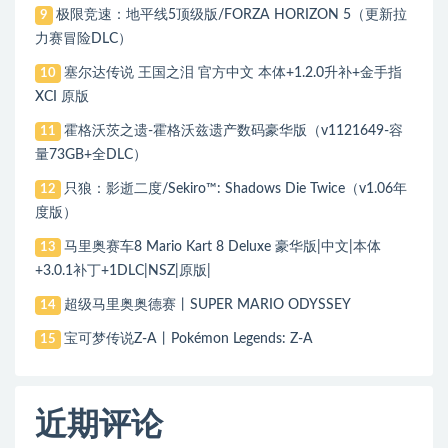
极限竞速：地平线5顶级版/FORZA HORIZON 5（更新拉
9
力赛冒险DLC）
塞尔达传说 王国之泪 官方中文 本体+1.2.0升补+金手指
10
XCI 原版
霍格沃茨之遗-霍格沃兹遗产数码豪华版（v1121649-容
11
量73GB+全DLC）
只狼：影逝二度/Sekiro™: Shadows Die Twice（v1.06年
12
度版）
马里奥赛车8 Mario Kart 8 Deluxe 豪华版|中文|本体
13
+3.0.1补丁+1DLC|NSZ|原版|
超级马里奥奥德赛丨SUPER MARIO ODYSSEY
14
宝可梦传说Z-A丨Pokémon Legends: Z-A
15
近期评论