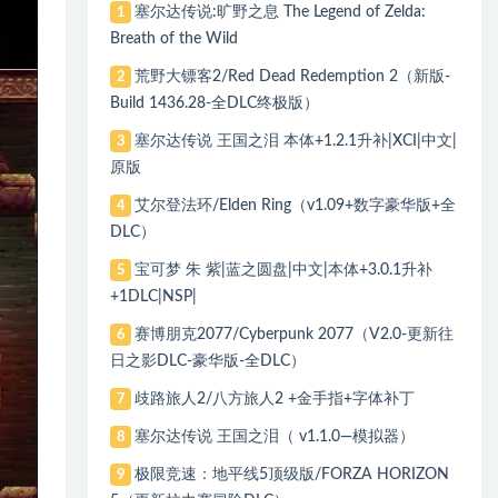
塞尔达传说:旷野之息 The Legend of Zelda:
1
Breath of the Wild
荒野大镖客2/Red Dead Redemption 2（新版-
2
Build 1436.28-全DLC终极版）
塞尔达传说 王国之泪 本体+1.2.1升补|XCI|中文|
3
原版
艾尔登法环/Elden Ring（v1.09+数字豪华版+全
4
DLC）
宝可梦 朱 紫|蓝之圆盘|中文|本体+3.0.1升补
5
+1DLC|NSP|
赛博朋克2077/Cyberpunk 2077（V2.0-更新往
6
日之影DLC-豪华版-全DLC）
歧路旅人2/八方旅人2 +金手指+字体补丁
7
塞尔达传说 王国之泪（ v1.1.0—模拟器）
8
极限竞速：地平线5顶级版/FORZA HORIZON
9