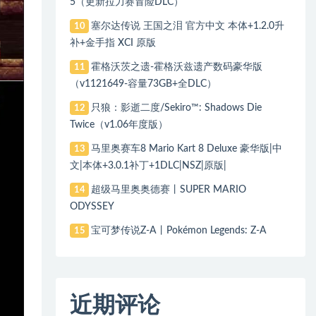
5（更新拉力赛冒险DLC）
塞尔达传说 王国之泪 官方中文 本体+1.2.0升
10
补+金手指 XCI 原版
霍格沃茨之遗-霍格沃兹遗产数码豪华版
11
（v1121649-容量73GB+全DLC）
只狼：影逝二度/Sekiro™: Shadows Die
12
Twice（v1.06年度版）
马里奥赛车8 Mario Kart 8 Deluxe 豪华版|中
13
文|本体+3.0.1补丁+1DLC|NSZ|原版|
超级马里奥奥德赛丨SUPER MARIO
14
ODYSSEY
宝可梦传说Z-A丨Pokémon Legends: Z-A
15
近期评论