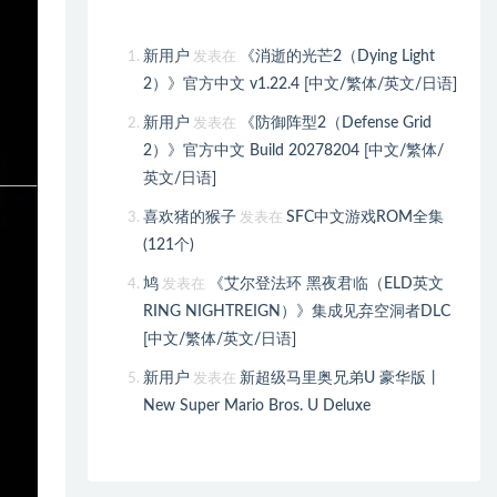
新用户
《消逝的光芒2（Dying Light
发表在
2）》官方中文 v1.22.4 [中文/繁体/英文/日语]
新用户
《防御阵型2（Defense Grid
发表在
2）》官方中文 Build 20278204 [中文/繁体/
英文/日语]
喜欢猪的猴子
SFC中文游戏ROM全集
发表在
(121个)
鸠
《艾尔登法环 黑夜君临（ELD英文
发表在
RING NIGHTREIGN）》集成见弃空洞者DLC
[中文/繁体/英文/日语]
新用户
新超级马里奥兄弟U 豪华版丨
发表在
New Super Mario Bros. U Deluxe