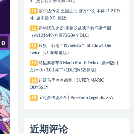
5（更新拉力赛冒险DLC）
塞尔达传说 王国之泪 官方中文 本体+1.2.0升
10
补+金手指 XCI 原版
霍格沃茨之遗-霍格沃兹遗产数码豪华版
11
（v1121649-容量73GB+全DLC）
只狼：影逝二度/Sekiro™: Shadows Die
12
Twice（v1.06年度版）
马里奥赛车8 Mario Kart 8 Deluxe 豪华版|中
13
文|本体+3.0.1补丁+1DLC|NSZ|原版|
超级马里奥奥德赛丨SUPER MARIO
14
ODYSSEY
宝可梦传说Z-A丨Pokémon Legends: Z-A
15
近期评论