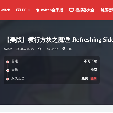
switch
PC
switch金手指
模拟器大全
解压密
【美版】横行方块之魔锤 .Refreshing Sidewa
switch
2026-05-29
0
46.1K
专属
普通
不可下载
会员
免费
永久会员
免费
推荐