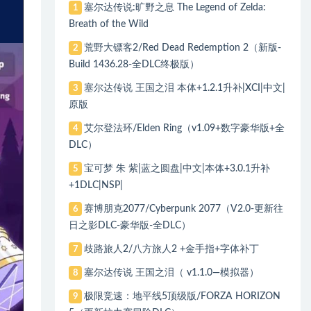
塞尔达传说:旷野之息 The Legend of Zelda:
1
Breath of the Wild
荒野大镖客2/Red Dead Redemption 2（新版-
2
Build 1436.28-全DLC终极版）
塞尔达传说 王国之泪 本体+1.2.1升补|XCI|中文|
3
原版
艾尔登法环/Elden Ring（v1.09+数字豪华版+全
4
DLC）
宝可梦 朱 紫|蓝之圆盘|中文|本体+3.0.1升补
5
+1DLC|NSP|
赛博朋克2077/Cyberpunk 2077（V2.0-更新往
6
日之影DLC-豪华版-全DLC）
歧路旅人2/八方旅人2 +金手指+字体补丁
7
塞尔达传说 王国之泪（ v1.1.0—模拟器）
8
极限竞速：地平线5顶级版/FORZA HORIZON
9